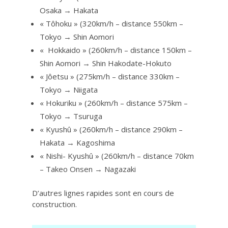
Osaka → Hakata
« Tôhoku » (320km/h – distance 550km –
Tokyo → Shin Aomori
« Hokkaido » (260km/h – distance 150km –
Shin Aomori → Shin Hakodate-Hokuto
« Jôetsu » (275km/h – distance 330km –
Tokyo → Niigata
« Hokuriku » (260km/h – distance 575km –
Tokyo → Tsuruga
« Kyushû » (260km/h – distance 290km –
Hakata → Kagoshima
« Nishi- Kyushû » (260km/h – distance 70km
– Takeo Onsen → Nagazaki
D’autres lignes rapides sont en cours de
construction.