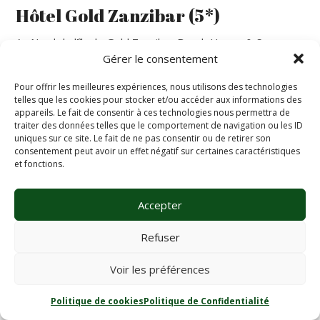
Hôtel Gold Zanzibar (5*)
Au Nord de l’île, le Gold Zanzibar Beach House & Spa vous
accueille pour découvrir le paradis tropical sur la plage de
Gérer le consentement
sable blanc de Kendwa. Hôtel à taille humaine, il n’offre
Pour offrir les meilleures expériences, nous utilisons des technologies
que 76 chambres (70m2 avec vue jardin ou mer) avec une
telles que les cookies pour stocker et/ou accéder aux informations des
architecture d’influences africaines et arabes selon un
appareils. Le fait de consentir à ces technologies nous permettra de
design contemporain.
traiter des données telles que le comportement de navigation ou les ID
Pour la restauration, vous disposez de 3 restaurants, 1
uniques sur ce site. Le fait de ne pas consentir ou de retirer son
bar.
consentement peut avoir un effet négatif sur certaines caractéristiques
et fonctions.
Pour la détente, l’hôtel bénéficie d’une grande piscine
extérieure, d’une plage de sable blanc et un SPA (soins et
Accepter
traitement avec supplément).
Refuser
Voir les préférences
Politique de cookies
Politique de Confidentialité