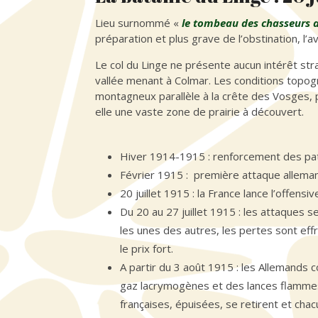
Lieu surnommé «
le tombeau des chasseurs a
préparation et plus grave de l’obstination, l
Le col du Linge ne présente aucun intérêt strat
vallée menant à Colmar. Les conditions topogr
montagneux parallèle à la crête des Vosges,
elle une vaste zone de prairie à découvert.
Hiver 1914-1915 : renforcement des patr
Février 1915 : première attaque allemand
20 juillet 1915 : la France lance l’offensiv
Du 20 au 27 juillet 1915 : les attaque
les unes des autres, les pertes sont effr
le prix fort.
A partir du 3 août 1915 : les Allemands c
gaz lacrymogènes et des lances flammes. 
françaises, épuisées, se retirent et cha