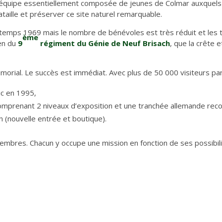
ne équipe essentiellement composée de jeunes de Colmar auxquels
aille et préserver ce site naturel remarquable.
printemps 1969 mais le nombre de bénévoles est très réduit et les
ème
ien du
9
régiment du Génie de Neuf Brisach
, que la crête 
rial. Le succès est immédiat. Avec plus de 50 000 visiteurs par 
ic en 1995,
mprenant 2 niveaux d’exposition et une tranchée allemande reco
 (nouvelle entrée et boutique).
embres. Chacun y occupe une mission en fonction de ses possibilité