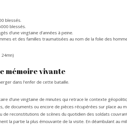
00 blessés.
 6000 blessés.
gés d’une vingtaine d’années à peine.
hommes et des familles traumatisées au nom de la folie des hom
e 24mn)
ne mémoire vivante
erger dans l’enfer de cette bataille.
taire d’une vingtaine de minutes qui retrace le contexte géopoliti
jets, de documents ou encore de pièces récupérées sur place au m
ou de reconstitutions de scènes du quotidien des soldats couvran
ement la partie la plus émouvante de la visite. En déambulant au m