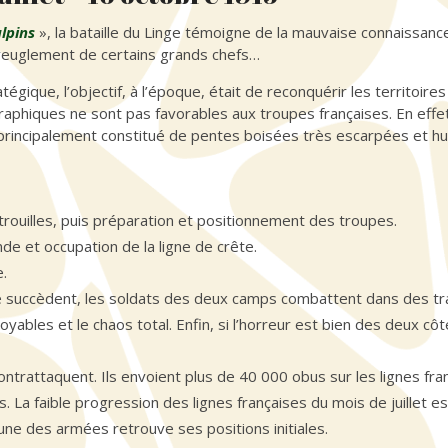
lpins
», la bataille du Linge témoigne de la mauvaise connaissan
’aveuglement de certains grands chefs…
égique, l’objectif, à l’époque, était de reconquérir les territoire
aphiques ne sont pas favorables aux troupes françaises. En effet
 principalement constitué de pentes boisées très escarpées et h
ouilles, puis préparation et positionnement des troupes.
e et occupation de la ligne de crête.
e.
s se succèdent, les soldats des deux camps combattent dans des 
oyables et le chaos total. Enfin, si l’horreur est bien des deux côt
ontrattaquent. Ils envoient plus de 40 000 obus sur les lignes fran
La faible progression des lignes françaises du mois de juillet es
cune des armées retrouve ses positions initiales.