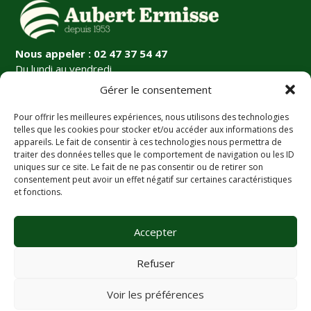
Nous appeler : 02 47 37 54 47
Du lundi au vendredi
9h-12h30 / 14h-18h
Gérer le consentement
Pour offrir les meilleures expériences, nous utilisons des technologies
Informations légales
telles que les cookies pour stocker et/ou accéder aux informations des
appareils. Le fait de consentir à ces technologies nous permettra de
Mentions légales
traiter des données telles que le comportement de navigation ou les ID
CGV
uniques sur ce site. Le fait de ne pas consentir ou de retirer son
Politique de confidentialité
consentement peut avoir un effet négatif sur certaines caractéristiques
et fonctions.
FAQ
Réseaux Sociaux
Accepter
Refuser
Voir les préférences