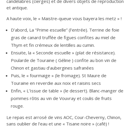
candélabres (cierges) et de divers objets de reproduction
et antique.
A haute voix, le « Maistre-queue vous bayera les metz » !
D’abord, La “Prime escuelle” (l’entrée). Terrine de foie
gras de canard truffée de figues confites au miel de
Thym et fin crémeux de lentilles au cumin.
Ensuite, la « Seconde escuelle » (plat de résistance).
Poularde de Touraine ( Géline ) confite au bon vin de
Chinon et gastiau d’aubergines safranées
Puis, le « fourmaige » (le fromage). St Maure de
Touraine en reverdie aux noix et raisins secs
Enfin, « L’Issue de table » (le dessert). Blanc-manger de
pommes rôtis au vin de Vouvray et coulis de fruits
rouge.
Le repas est arrosé de vins AOC, Cour-Cheverny, Chinon,
sans oublier de l’eau et une « Tisane noire » (café) !